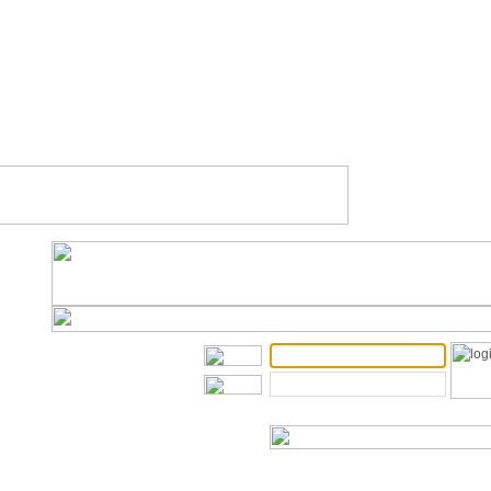
입안내
주요사업
출자안내
추진사업
취미봉사
구인구직
공지사항
협력업체
자유게시판
질문답변