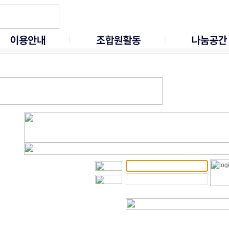
입안내
주요사업
출자안내
추진사업
취미봉사
구인구직
공지사항
협력업체
자유게시판
질문답변