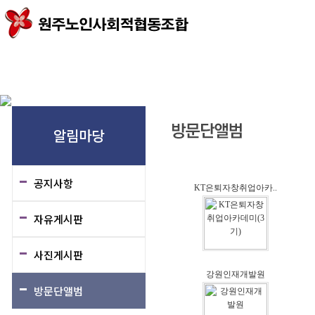
인사말
연혁
조직도
오시는길
가입안내
주요사업
출자안내
추진사
알림마당
공지사항
KT은퇴자창취업아카..
자유게시판
사진게시판
강원인재개발원
방문단앨범