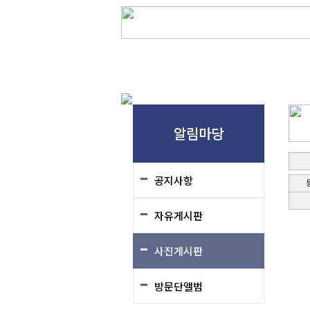
인사말
연혁
조직도
오시는길
가
알림마당
공지사항
자유게시판
사진게시판
방문단앨범