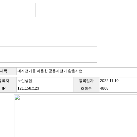
입안내
주요사업
출자안내
추진사업
취미봉사
구인구직
공지사항
협력업체
자유게시판
질문답변
제목
폐자전거를 이용한 공용자전거 활용사업
등록자
노인생협
등록일자
2022.11.10
IP
121.158.x.23
조회수
4868